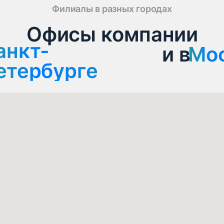
Филиалы в разных городах
Офисы компании
анкт-
нкт-Петербурге
и в
Мо
Мо
етербурге