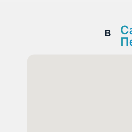
С
в
Са
П