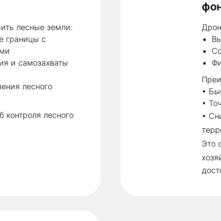
фо
ить лесные земли:
Дрон
е границы с
Вы
ыми
Со
ия и самозахваты
Фи
Преи
ения лесного
• Бы
• То
б контроля лесного
• Сн
терр
Это 
хозя
дост