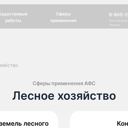
Кадастровые
Сферы
8-800-2
работы
применения
Бесплатный 
России
зяйство
Сферы применения АФС
Лесное хозяйство
земель лесного
Кон