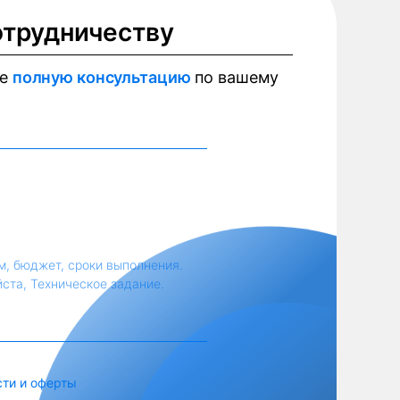
отрудничеству
те
полную консультацию
по вашему
м, бюджет, сроки выполнения.
йста, Техническое задание.
сти и оферты