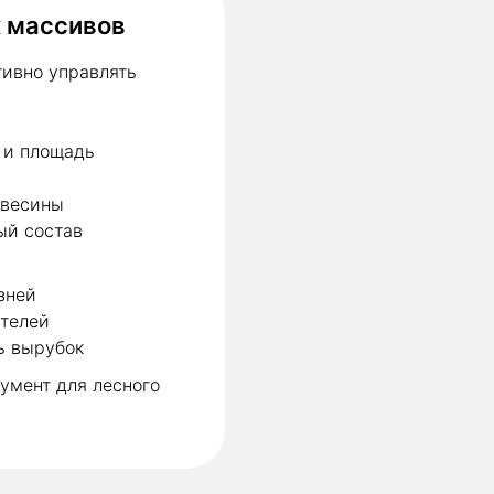
 массивов
ивно управлять
 и площадь
евесины
ый состав
зней
телей
ь вырубок
умент для лесного