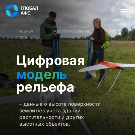
Главная
Аэрофотосъемка/
страница /
ЦМР
Цифровая
модель
модель
рельефа
– данные о высоте поверхности
земли без учета зданий,
растительности и других
высотных объектов.