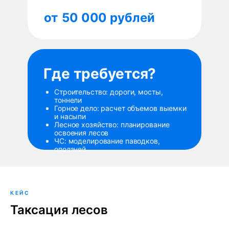
от
50 000 рублей
Где требуется?
Строительство: дороги, мосты,
тоннели
Горное дело: расчет объемов выемки
и насыпи
Лесное хозяйство: планирование
освоения лесов
ЧС: моделирование паводков,
оползней
КЕЙС
Таксация лесов