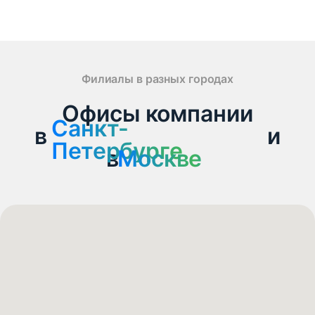
Филиалы в разных городах
Офисы компании
Санкт-
в
Санкт-Петербурге
и
Петербурге
в
Москве
Москве